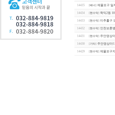
14435
제물포구 일
[
배너
]
14434
학익2동 1
[
현수막
]
14433
미추홀구 
[
현수막
]
14432
인천보훈병
[
현수막
]
14431
주안영상미
[
현수막
]
14430
주안영상미디
[
기타
]
14429
제물포구지
[
현수막
]