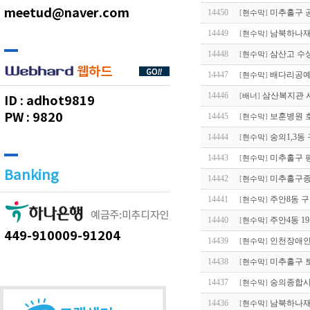
meetud@naver.com
14450
미추홀구 
[
현수막
]
14449
남북하나재
[
현수막
]
14448
삼산고 수
[
현수막
]
14447
배다리공예
[
현수막
]
14446
삼산복지관 
[
배너
]
ID :
adhot9819
PW :
9820
14445
보훈병원 
[
현수막
]
14444
숭의1,3동
[
현수막
]
14443
미추홀구 
[
현수막
]
Banking
14442
미추홀구종
[
현수막
]
14441
주안8동 
[
현수막
]
14440
주안4동 1
[
현수막
]
449-910009-91204
14439
인천장애인
[
현수막
]
14438
미추홀구 
[
현수막
]
14437
숭의종합사
[
현수막
]
14436
남북하나재
[
현수막
]