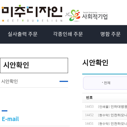
실사출력 주문
각종인쇄 주문
명함 주문
시안확인
시안확인
시안확인
전체
번호
14453
인하대병원
[
인쇄물
]
14452
인천하모니
[
현수막
]
E-mail
14451
인천하모니
[
현수막
]