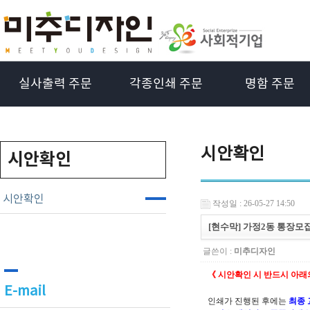
실사출력 주문
각종인쇄 주문
명함 주문
시안확인
시안확인
시안확인
작성일 : 26-05-27 14:50
[현수막] 가정2동 통장모
글쓴이 :
미추디자인
《 시안확인 시 반드시 아래
E-mail
인쇄가 진행된 후에는
최종 