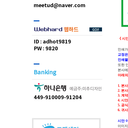
meetud@naver.com
《 시
ID :
adhot9819
PW :
9820
인쇄가
교정은
인쇄물
또한 
본사에
Banking
아래의
1. 
2. 본
3. 계
449-910009-91204
4. 
5. 
6. 
시안 
이미지