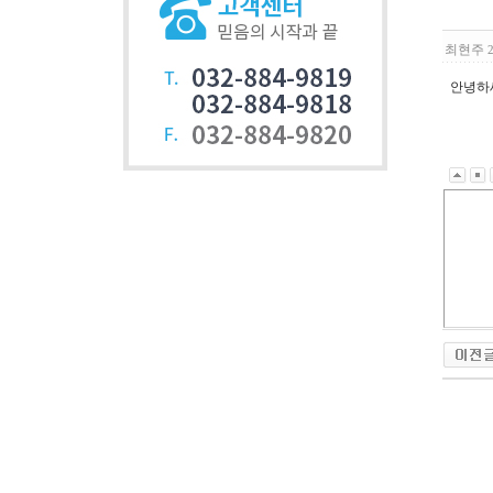
최현주
안녕하