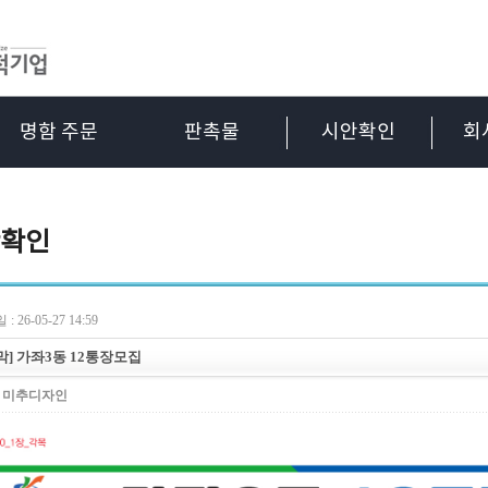
명함 주문
판촉물
시안확인
회
확인
: 26-05-27 14:59
막] 가좌3동 12통장모집
:
미추디자인