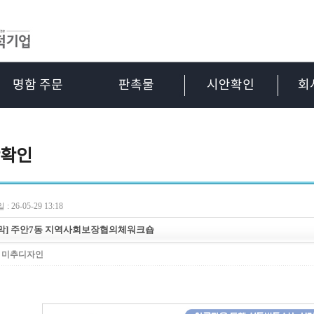
명함 주문
판촉물
시안확인
회
확인
: 26-05-29 13:18
막] 주안7동 지역사회보장협의체워크숍
:
미추디자인