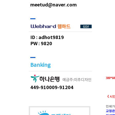
meetud@naver.com
ID :
adhot9819
PW :
9820
Banking
380*
449-910009-91204
《 시
인쇄가
교정은