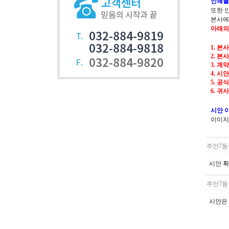
인쇄물
또한 
본사에
아래의
1. 
2. 본
3. 계
4. 
5. 
6. 
시안 
이미지
주안7동
시안 
주안7동
시안은