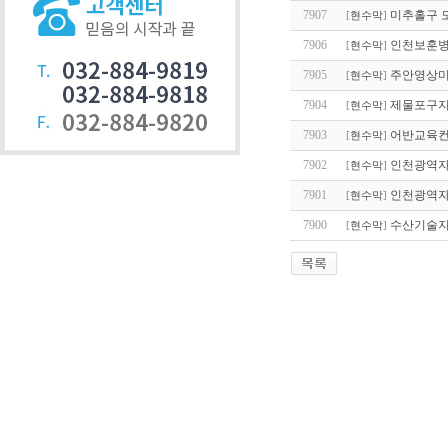
7907
미추홀구 
[
현수막
]
7906
인천보훈병
[
현수막
]
7905
주안영상미
[
현수막
]
7904
제물포구지
[
현수막
]
7903
어반교육컨
[
현수막
]
7902
인천광역자
[
현수막
]
7901
인천광역자
[
현수막
]
7900
수산기술지
[
현수막
]