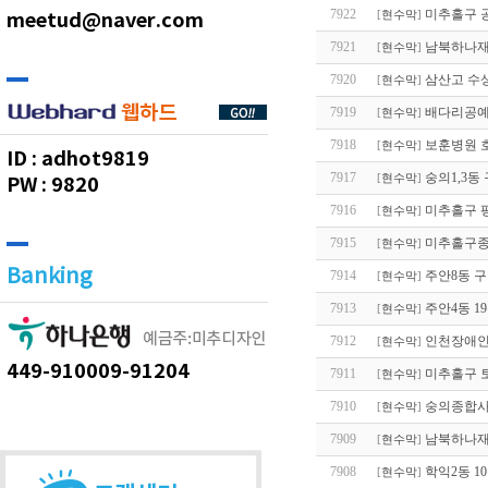
7922
미추홀구 
meetud@naver.com
[
현수막
]
7921
남북하나재
[
현수막
]
7920
삼산고 수
[
현수막
]
7919
배다리공예
[
현수막
]
7918
보훈병원 
[
현수막
]
ID :
adhot9819
7917
숭의1,3동
[
현수막
]
PW :
9820
7916
미추홀구 
[
현수막
]
7915
미추홀구종
[
현수막
]
Banking
7914
주안8동 
[
현수막
]
7913
주안4동 1
[
현수막
]
7912
인천장애인
[
현수막
]
449-910009-91204
7911
미추홀구 
[
현수막
]
7910
숭의종합사
[
현수막
]
7909
남북하나재
[
현수막
]
7908
학익2동 1
[
현수막
]