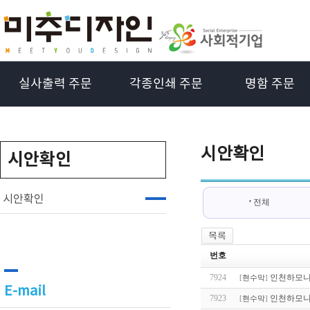
실사출력 주문
각종인쇄 주문
명함 주문
시안확인
시안확인
시안확인
전체
번호
7924
인천하모니
[
현수막
]
E-mail
7923
인천하모니
[
현수막
]